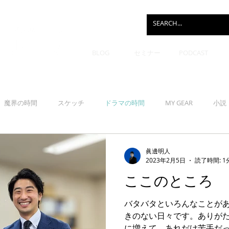
BLOG
セミナー
PODCAST
魔界の時間
スケッチ
ドラマの時間
MY GEAR
小説
眞邊明人
2023年2月5日
読了時間: 1
ここのところ
バタバタといろんなことが
きのない日々です。ありが
に増えて、あれだけ苦手だ