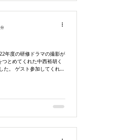
1分
022年度の研修ドラマの撮影が
をつとめてくれた中西裕胡く
した。 ゲスト参加してくれた
リーズのKAZUSAからのお付
。...