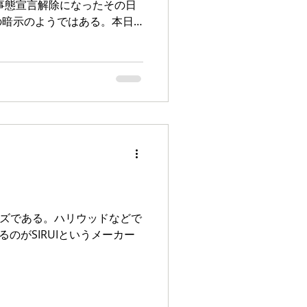
事態宣言解除になったその日
の暗示のようではある。本日
格化するので、なんとか夕刻
・・。...
ズである。ハリウッドなどで
のがSIRUIというメーカー