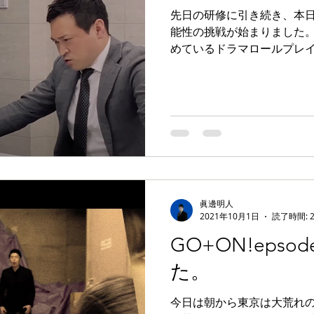
先日の研修に引き続き、本
能性の挑戦が始まりました
めているドラマロールプレ
した。 KAZUSAという架
軸にOODAループを中心に
社の企業様にご...
眞邊明人
2021年10月1日
読了時間: 
GO+ON!eps
た。
今日は朝から東京は大荒れ