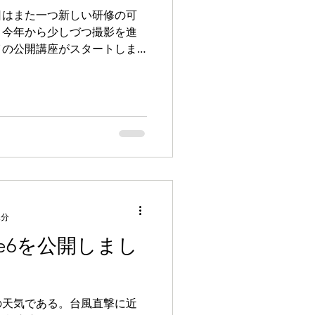
日はまた一つ新しい研修の可
。今年から少しづつ撮影を進
イの公開講座がスタートしま
空の企業を舞台にしたドラマを
意思決定を学ぶというもので6
2分
ode6を公開しまし
の天気である。台風直撃に近