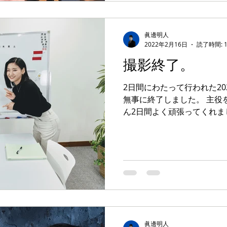
眞邊明人
2022年2月16日
読了時間: 
撮影終了。
2日間にわたって行われた2
無事に終了しました。 主役
ん2日間よく頑張ってくれま
鈴木達也くん。研修ドラマシ
き合い。味のある俳優さんです
眞邊明人