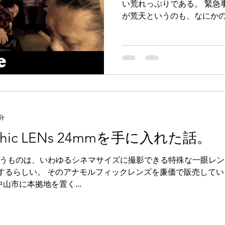
い荒れっぷりである。 緊急
が荒天というのも、なにか
から魔界のリハーサルも本
までには収まって欲しいものだ
分
rphic LENs 24mmを手に入れた話。
うものは、いわゆるシネマサイズに撮影できる特殊な一眼レン
するらしい。 そのアナモルフィックレンズを廉価で販売している
中山市に本拠地を置く...