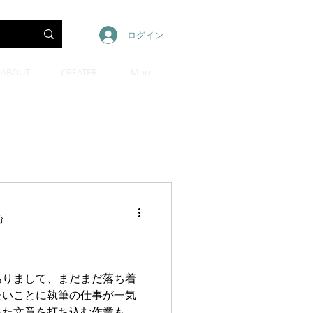
ログイン
ABOUT
CREATER
More
分
ありまして、まだまだ落ち着
たいことに執筆の仕事が一気
った文章を打ち込む作業も、