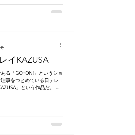
2分
イKAZUSA
ある「GO+ON!」というショ
は理事をつとめている日テレ
AZUSA」という作品だ。 共
、編集を私が一人で行ってい
新したこともあって、映像の