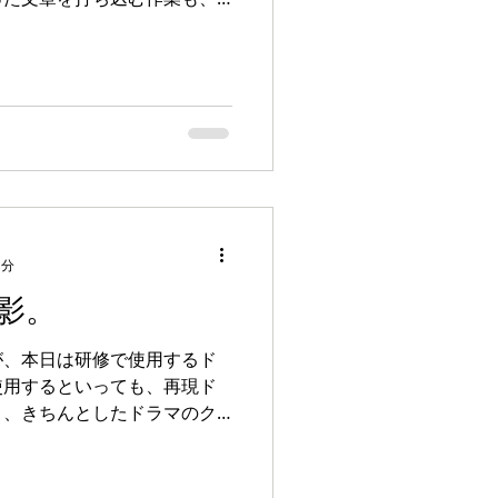
です。（小説や脚本は書けて
1分
影。
が、本日は研修で使用するド
使用するといっても、再現ド
く、きちんとしたドラマのク
監督、カメラマン、編集を担
界に出演しているメンバーが