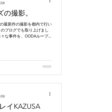
 2分
ーズの撮影。
ーズの最新作の撮影を都内で行い
かこのブログでも取り上げまし
々な事件を、OODAループを
。 マルチシーンという、受
に、受講者がそれぞれ別のシ
 2分
イKAZUSA