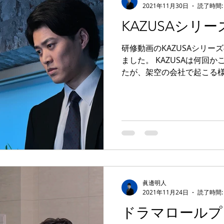
2021年11月30日
読了時間:
KAZUSAシリ
研修動画のKAZUSAシリ
ました。 KAZUSAは何回
たが、架空の会社で起こる様
用いて解決していくものです
講者全員が見る動画とは別
ーンを...
眞邊明人
2021年11月24日
読了時間:
ドラマロールプレ