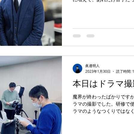
少しづつ克服している感じ
も普通の文章は苦手）...
眞邊明人
2023年1月30日
読了時間: 
本日はドラマ撮
魔界が終わったばかりです
ラマの撮影でした。研修で
ラマのようなつくりではな
オリティです。 私は脚本、
当しています。 出演者は魔
中心。普段の魔界とは...