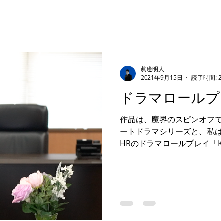
眞邊明人
2021年9月15日
読了時間: 
ドラマロールプレ
作品は、魔界のスピンオフで
ートドラマシリーズと、私
HRのドラマロールプレイ「K
に脚本、演出、撮影、録音
る。 今回から撮影機材を一
クオリテ...