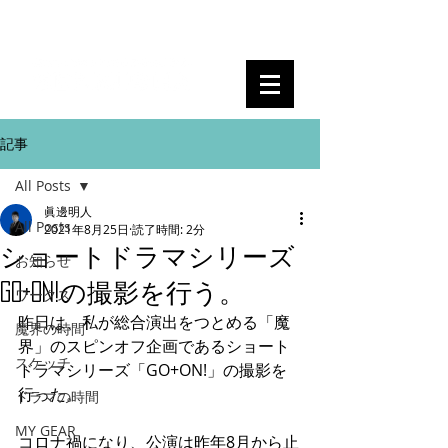
眞邊明人
記事
All Posts
眞邊明人
All Posts
2021年8月25日
読了時間: 2分
ショートドラマシリーズ
お知らせ
GO+ON!の撮影を行う。
ワークス
昨日は、私が総合演出をつとめる「魔
魔界の時間
界」のスピンオフ企画であるショート
スケッチ
ドラマシリーズ「GO+ON!」の撮影を
行った。
ドラマの時間
MY GEAR
コロナ禍になり、公演は昨年8月から止