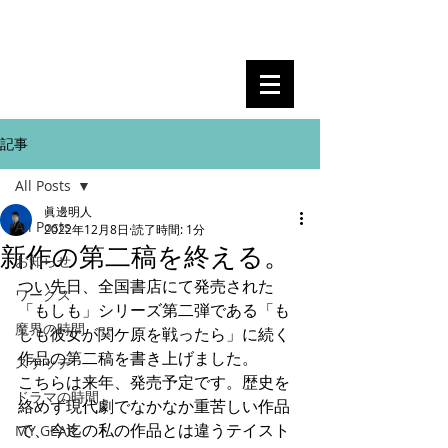
眞邊明人
記事
All Posts
眞邊明人
All Posts
2022年12月8日
読了時間: 1分
新作の第二稿を終える。
お知らせ
つい先日、全国書店にて発売された
ワークス
「もしも」シリーズ第二弾である「も
魔界の時間
しも彼女が関ケ原を戦ったら」に続く
作品の第二稿を書き上げました。
スケッチ
こちらは来年、発売予定です。歴史を
ドラマの時間
絡めず現代劇でなかなか重苦しい作品
で、今迄の私の作品とは違うテイスト
MY GEAR