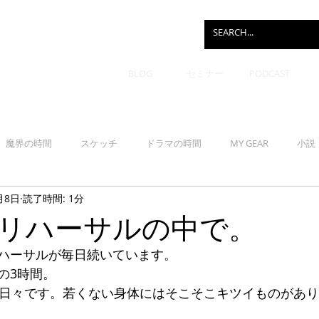
BLOG
セミナー
PODCAST
魔界の時間
スケッチ
ドラマの時間
MY GEAR
小説
月8日
読了時間: 1分
リハーサルの中で。
ハーサルが毎日続いています。
の3時間。
る日々です。若くない身体にはそこそこキツイものがあ