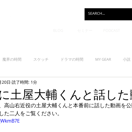
BLOG
セミナー
PODCAST
魔界の時間
スケッチ
ドラマの時間
MY GEAR
小説
月20日
読了時間: 1分
に土屋大輔くんと話した
、高山右近役の土屋大輔くんと本番前に話した動画を公
した二人をご覧ください。
iF_WkmB7E