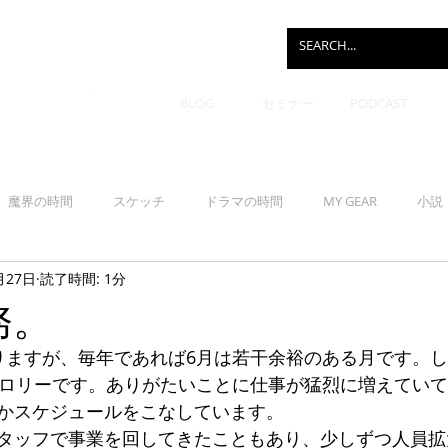
BLOG
セミナー
PODCAST
魔界の時間
スケッチ
ドラマの時間
MY GEAR
小説
月27日
読了時間: 1分
務。
りますが、毎年であれば6月は若干余裕のある月です。
カロリーです。ありがたいことに仕事が猛烈に増えてい
かスケジュールをこなしています。
タッフで事業を回してきたこともあり、少しずつ人員拡