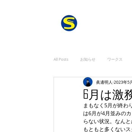
All Posts
お知らせ
ワークス
眞邊明人
2023年5
6月は激
まもなく5月が終わ
は6月が4月並みの
らない状況。なんと
もともと多くないス